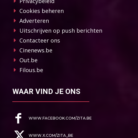
Privacybeleid
Cookies beheren
Adverteren
Uitschrijven op push berichten
Contacteer ons
Cinenews.be
Out.be
Filous.be
WAAR VIND JE ONS
WWW.FACEBOOK.COM/ZITA.BE
WWW.X.COM/ZITA_BE