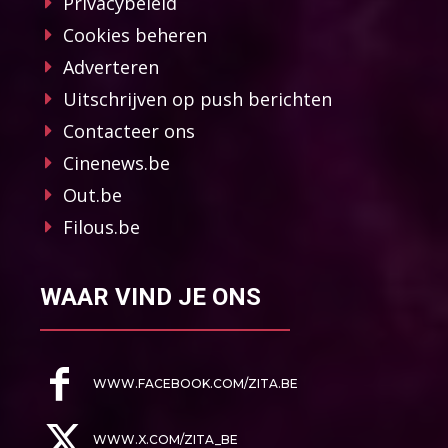
Privacybeleid
Cookies beheren
Adverteren
Uitschrijven op push berichten
Contacteer ons
Cinenews.be
Out.be
Filous.be
WAAR VIND JE ONS
WWW.FACEBOOK.COM/ZITA.BE
WWW.X.COM/ZITA_BE