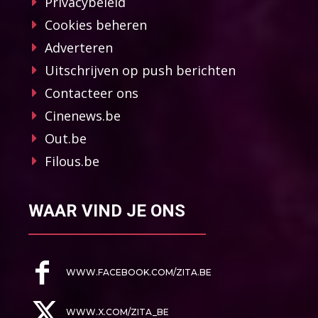
Privacybeleid
Cookies beheren
Adverteren
Uitschrijven op push berichten
Contacteer ons
Cinenews.be
Out.be
Filous.be
WAAR VIND JE ONS
WWW.FACEBOOK.COM/ZITA.BE
WWW.X.COM/ZITA_BE