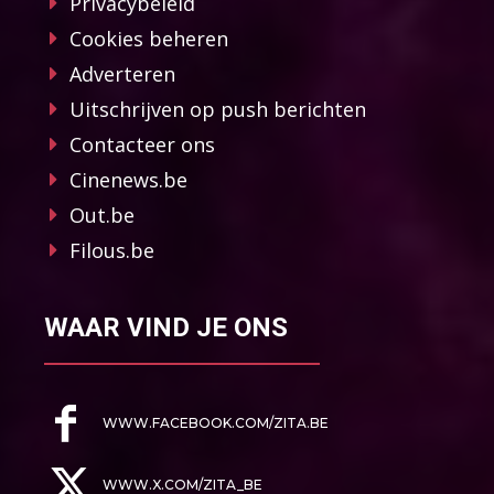
Privacybeleid
Cookies beheren
Adverteren
Uitschrijven op push berichten
Contacteer ons
Cinenews.be
Out.be
Filous.be
WAAR VIND JE ONS
WWW.FACEBOOK.COM/ZITA.BE
WWW.X.COM/ZITA_BE