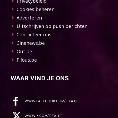
Privacybeleid
Cookies beheren
Adverteren
Uitschrijven op push berichten
Contacteer ons
Cinenews.be
Out.be
Filous.be
WAAR VIND JE ONS
WWW.FACEBOOK.COM/ZITA.BE
WWW.X.COM/ZITA_BE