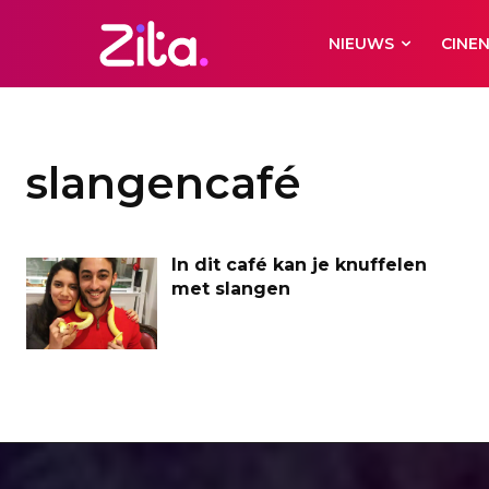
NIEUWS
CINE
slangencafé
In dit café kan je knuffelen
met slangen