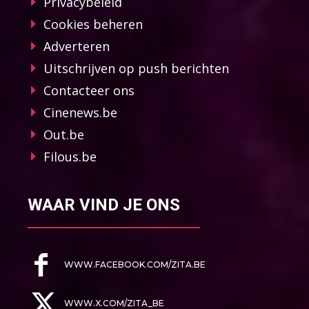
Privacybeleid
Cookies beheren
Adverteren
Uitschrijven op push berichten
Contacteer ons
Cinenews.be
Out.be
Filous.be
WAAR VIND JE ONS
WWW.FACEBOOK.COM/ZITA.BE
WWW.X.COM/ZITA_BE