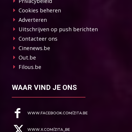
Privacybeleid
Cookies beheren
Adverteren
Uitschrijven op push berichten
Contacteer ons
Cinenews.be
Out.be
Filous.be
WAAR VIND JE ONS
WWW.FACEBOOK.COM/ZITA.BE
WWW.X.COM/ZITA_BE