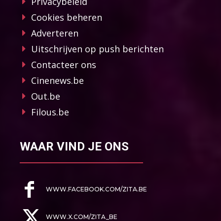
Privacybeleid
Cookies beheren
Adverteren
Uitschrijven op push berichten
Contacteer ons
Cinenews.be
Out.be
Filous.be
WAAR VIND JE ONS
WWW.FACEBOOK.COM/ZITA.BE
WWW.X.COM/ZITA_BE