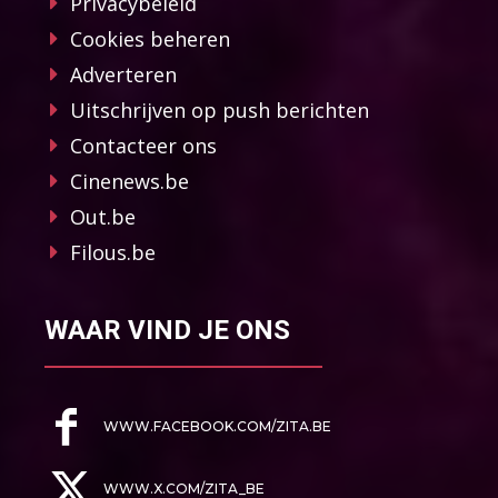
Privacybeleid
Cookies beheren
Adverteren
Uitschrijven op push berichten
Contacteer ons
Cinenews.be
Out.be
Filous.be
WAAR VIND JE ONS
WWW.FACEBOOK.COM/ZITA.BE
WWW.X.COM/ZITA_BE