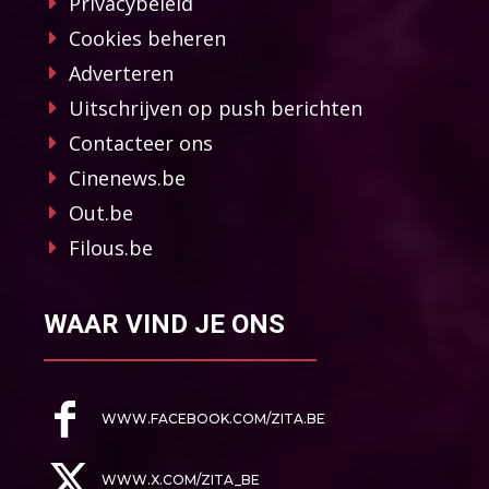
Privacybeleid
Cookies beheren
Adverteren
Uitschrijven op push berichten
Contacteer ons
Cinenews.be
Out.be
Filous.be
WAAR VIND JE ONS
WWW.FACEBOOK.COM/ZITA.BE
WWW.X.COM/ZITA_BE