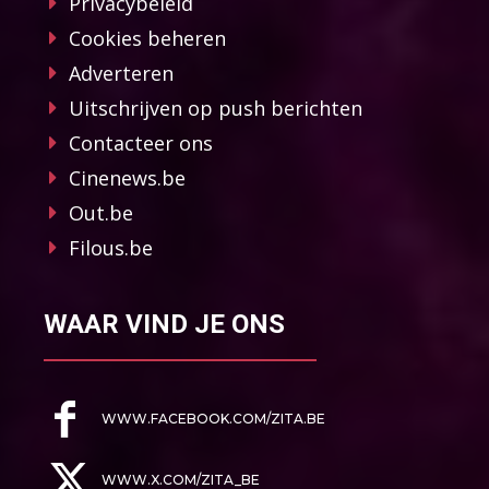
Privacybeleid
Cookies beheren
Adverteren
Uitschrijven op push berichten
Contacteer ons
Cinenews.be
Out.be
Filous.be
WAAR VIND JE ONS
WWW.FACEBOOK.COM/ZITA.BE
WWW.X.COM/ZITA_BE