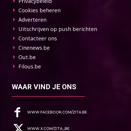
Privacybeleid
Cookies beheren
Adverteren
Uitschrijven op push berichten
Contacteer ons
Cinenews.be
Out.be
Filous.be
WAAR VIND JE ONS
WWW.FACEBOOK.COM/ZITA.BE
WWW.X.COM/ZITA_BE