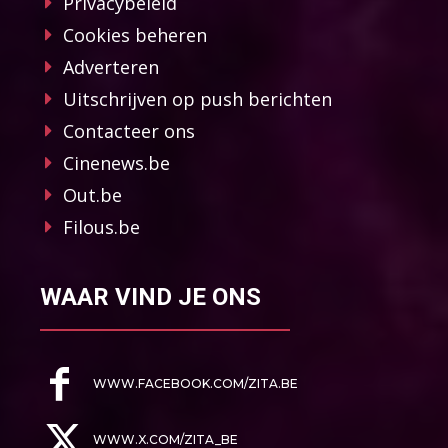
Privacybeleid
Cookies beheren
Adverteren
Uitschrijven op push berichten
Contacteer ons
Cinenews.be
Out.be
Filous.be
WAAR VIND JE ONS
WWW.FACEBOOK.COM/ZITA.BE
WWW.X.COM/ZITA_BE