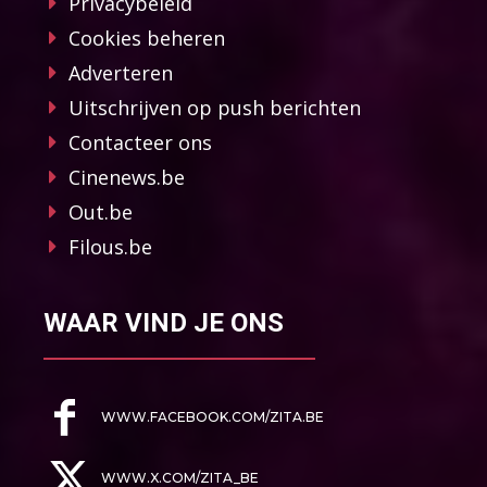
Privacybeleid
Cookies beheren
Adverteren
Uitschrijven op push berichten
Contacteer ons
Cinenews.be
Out.be
Filous.be
WAAR VIND JE ONS
WWW.FACEBOOK.COM/ZITA.BE
WWW.X.COM/ZITA_BE