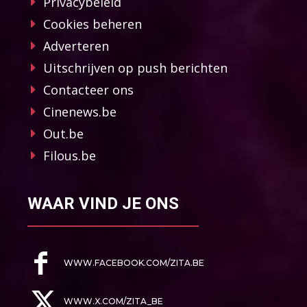
Privacybeleid
Cookies beheren
Adverteren
Uitschrijven op push berichten
Contacteer ons
Cinenews.be
Out.be
Filous.be
WAAR VIND JE ONS
WWW.FACEBOOK.COM/ZITA.BE
WWW.X.COM/ZITA_BE