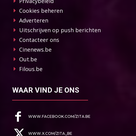
Privacybeleid
Cookies beheren
Adverteren
Uitschrijven op push berichten
Contacteer ons
Cinenews.be
Out.be
Filous.be
WAAR VIND JE ONS
WWW.FACEBOOK.COM/ZITA.BE
WWW.X.COM/ZITA_BE