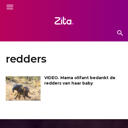
redders
VIDEO. Mama olifant bedankt de
redders van haar baby