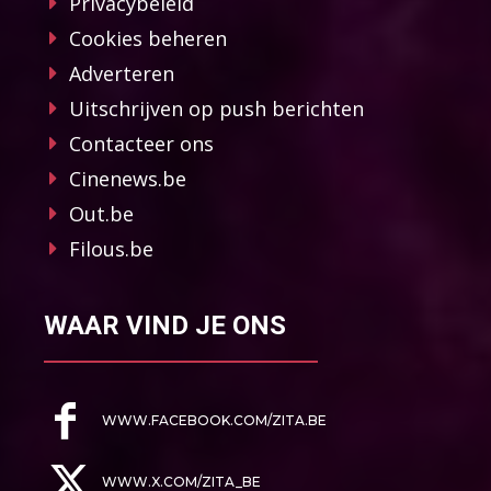
Privacybeleid
Cookies beheren
Adverteren
Uitschrijven op push berichten
Contacteer ons
Cinenews.be
Out.be
Filous.be
WAAR VIND JE ONS
WWW.FACEBOOK.COM/ZITA.BE
WWW.X.COM/ZITA_BE