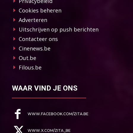
Privacybeleid
Cookies beheren
Adverteren
Uitschrijven op push berichten
Contacteer ons
Cinenews.be
Out.be
Filous.be
WAAR VIND JE ONS
WWW.FACEBOOK.COM/ZITA.BE
WWW.X.COM/ZITA_BE