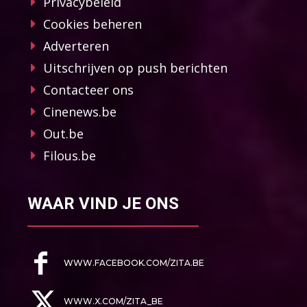
Privacybeleid
Cookies beheren
Adverteren
Uitschrijven op push berichten
Contacteer ons
Cinenews.be
Out.be
Filous.be
WAAR VIND JE ONS
WWW.FACEBOOK.COM/ZITA.BE
WWW.X.COM/ZITA_BE