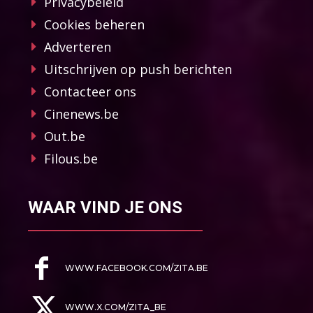
Privacybeleid
Cookies beheren
Adverteren
Uitschrijven op push berichten
Contacteer ons
Cinenews.be
Out.be
Filous.be
WAAR VIND JE ONS
WWW.FACEBOOK.COM/ZITA.BE
WWW.X.COM/ZITA_BE