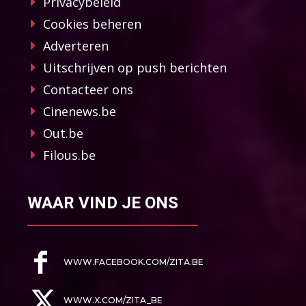
Privacybeleid
Cookies beheren
Adverteren
Uitschrijven op push berichten
Contacteer ons
Cinenews.be
Out.be
Filous.be
WAAR VIND JE ONS
WWW.FACEBOOK.COM/ZITA.BE
WWW.X.COM/ZITA_BE