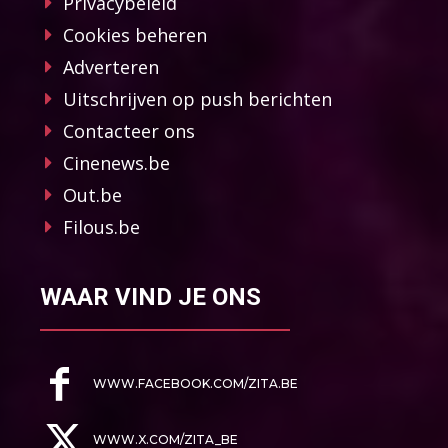
Privacybeleid
Cookies beheren
Adverteren
Uitschrijven op push berichten
Contacteer ons
Cinenews.be
Out.be
Filous.be
WAAR VIND JE ONS
WWW.FACEBOOK.COM/ZITA.BE
WWW.X.COM/ZITA_BE