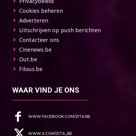
Privacybeleid
Cookies beheren
Adverteren
Uitschrijven op push berichten
Contacteer ons
Cinenews.be
Out.be
Filous.be
WAAR VIND JE ONS
WWW.FACEBOOK.COM/ZITA.BE
WWW.X.COM/ZITA_BE