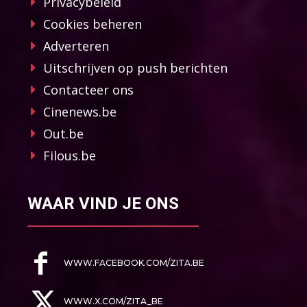
Privacybeleid
Cookies beheren
Adverteren
Uitschrijven op push berichten
Contacteer ons
Cinenews.be
Out.be
Filous.be
WAAR VIND JE ONS
WWW.FACEBOOK.COM/ZITA.BE
WWW.X.COM/ZITA_BE