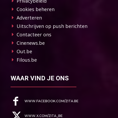
Privacybeleid
Cookies beheren
Adverteren
Uitschrijven op push berichten
Contacteer ons
Cinenews.be
Out.be
Filous.be
WAAR VIND JE ONS
WWW.FACEBOOK.COM/ZITA.BE
WWW.X.COM/ZITA_BE