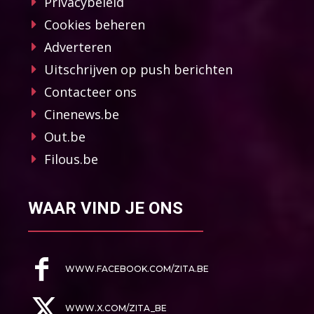
Privacybeleid
Cookies beheren
Adverteren
Uitschrijven op push berichten
Contacteer ons
Cinenews.be
Out.be
Filous.be
WAAR VIND JE ONS
WWW.FACEBOOK.COM/ZITA.BE
WWW.X.COM/ZITA_BE