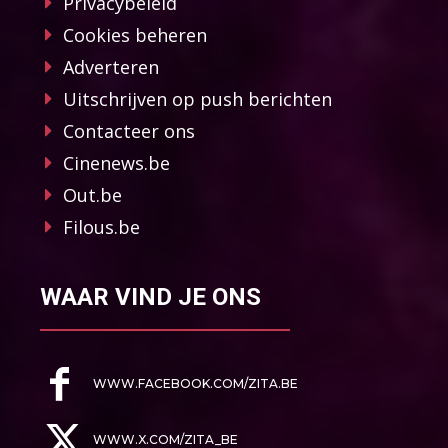
Privacybeleid
Cookies beheren
Adverteren
Uitschrijven op push berichten
Contacteer ons
Cinenews.be
Out.be
Filous.be
WAAR VIND JE ONS
WWW.FACEBOOK.COM/ZITA.BE
WWW.X.COM/ZITA_BE