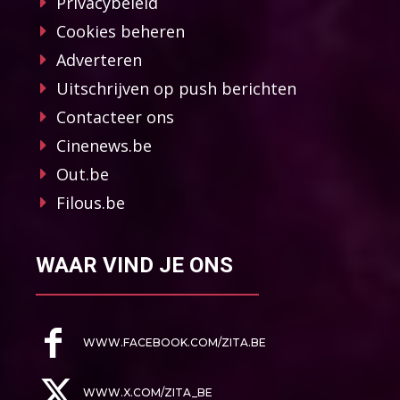
Privacybeleid
Cookies beheren
Adverteren
Uitschrijven op push berichten
Contacteer ons
Cinenews.be
Out.be
Filous.be
WAAR VIND JE ONS
WWW.FACEBOOK.COM/ZITA.BE
WWW.X.COM/ZITA_BE