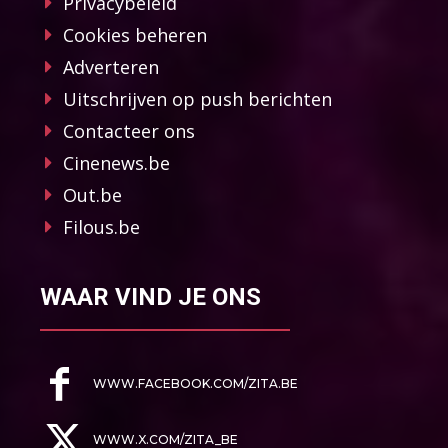
Privacybeleid
Cookies beheren
Adverteren
Uitschrijven op push berichten
Contacteer ons
Cinenews.be
Out.be
Filous.be
WAAR VIND JE ONS
WWW.FACEBOOK.COM/ZITA.BE
WWW.X.COM/ZITA_BE