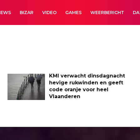
NEWS
BIZAR
VIDEO
GAMES
WEERBERICHT
DA
KMI verwacht dinsdagnacht
hevige rukwinden en geeft
code oranje voor heel
Vlaanderen