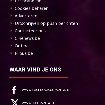
Privacybeleid
Cookies beheren
Adverteren
Uitschrijven op push berichten
Contacteer ons
Cinenews.be
Out.be
Filous.be
WAAR VIND JE ONS
WWW.FACEBOOK.COM/ZITA.BE
WWW.X.COM/ZITA_BE