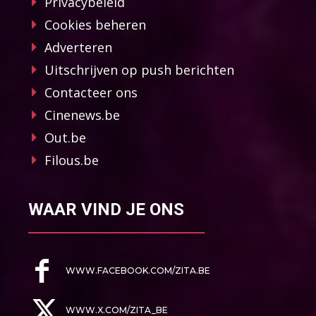
Privacybeleid
Cookies beheren
Adverteren
Uitschrijven op push berichten
Contacteer ons
Cinenews.be
Out.be
Filous.be
WAAR VIND JE ONS
WWW.FACEBOOK.COM/ZITA.BE
WWW.X.COM/ZITA_BE