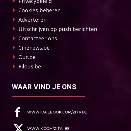
Privacybeleid
Cookies beheren
Adverteren
Uitschrijven op push berichten
Contacteer ons
Cinenews.be
Out.be
Filous.be
WAAR VIND JE ONS
WWW.FACEBOOK.COM/ZITA.BE
WWW.X.COM/ZITA_BE