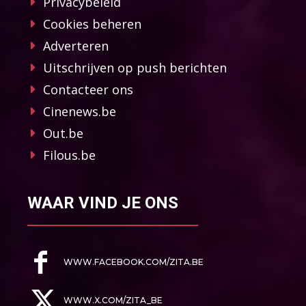
Privacybeleid
Cookies beheren
Adverteren
Uitschrijven op push berichten
Contacteer ons
Cinenews.be
Out.be
Filous.be
WAAR VIND JE ONS
WWW.FACEBOOK.COM/ZITA.BE
WWW.X.COM/ZITA_BE