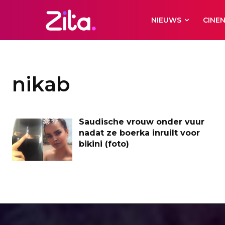
NIEUWS
CINE
nikab
Saudische vrouw onder vuur
nadat ze boerka inruilt voor
bikini (foto)