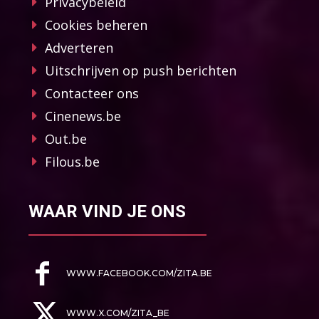
Privacybeleid
Cookies beheren
Adverteren
Uitschrijven op push berichten
Contacteer ons
Cinenews.be
Out.be
Filous.be
WAAR VIND JE ONS
WWW.FACEBOOK.COM/ZITA.BE
WWW.X.COM/ZITA_BE