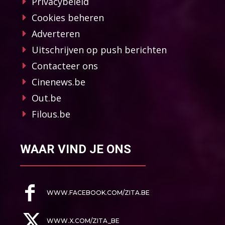
Privacybeleid
Cookies beheren
Adverteren
Uitschrijven op push berichten
Contacteer ons
Cinenews.be
Out.be
Filous.be
WAAR VIND JE ONS
WWW.FACEBOOK.COM/ZITA.BE
WWW.X.COM/ZITA_BE