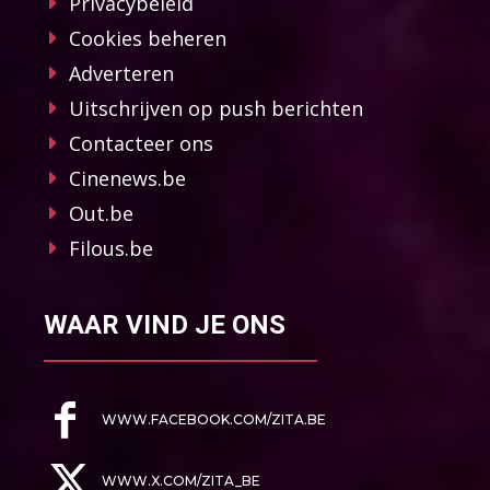
Privacybeleid
Cookies beheren
Adverteren
Uitschrijven op push berichten
Contacteer ons
Cinenews.be
Out.be
Filous.be
WAAR VIND JE ONS
WWW.FACEBOOK.COM/ZITA.BE
WWW.X.COM/ZITA_BE