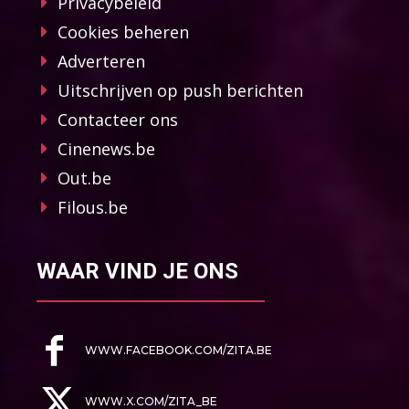
Privacybeleid
Cookies beheren
Adverteren
Uitschrijven op push berichten
Contacteer ons
Cinenews.be
Out.be
Filous.be
WAAR VIND JE ONS
WWW.FACEBOOK.COM/ZITA.BE
WWW.X.COM/ZITA_BE