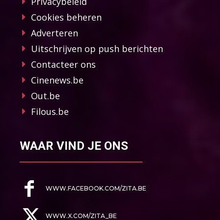
Privacybeleid
Cookies beheren
Adverteren
Uitschrijven op push berichten
Contacteer ons
Cinenews.be
Out.be
Filous.be
WAAR VIND JE ONS
WWW.FACEBOOK.COM/ZITA.BE
WWW.X.COM/ZITA_BE