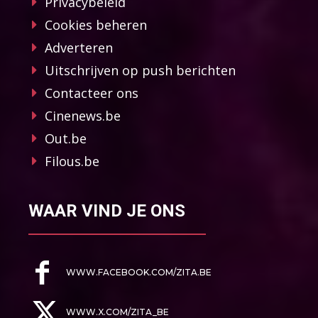
Privacybeleid
Cookies beheren
Adverteren
Uitschrijven op push berichten
Contacteer ons
Cinenews.be
Out.be
Filous.be
WAAR VIND JE ONS
WWW.FACEBOOK.COM/ZITA.BE
WWW.X.COM/ZITA_BE