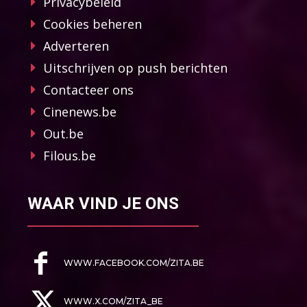
Privacybeleid
Cookies beheren
Adverteren
Uitschrijven op push berichten
Contacteer ons
Cinenews.be
Out.be
Filous.be
WAAR VIND JE ONS
WWW.FACEBOOK.COM/ZITA.BE
WWW.X.COM/ZITA_BE