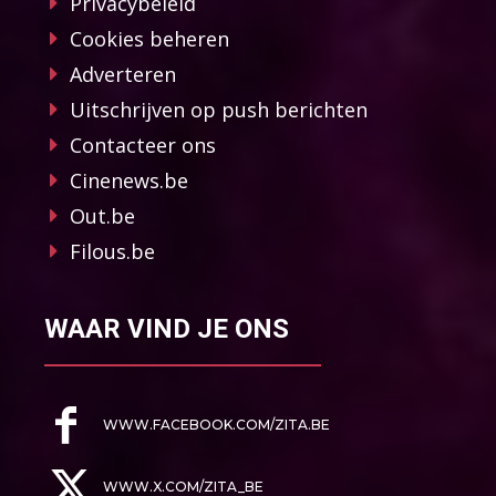
Privacybeleid
Cookies beheren
Adverteren
Uitschrijven op push berichten
Contacteer ons
Cinenews.be
Out.be
Filous.be
WAAR VIND JE ONS
WWW.FACEBOOK.COM/ZITA.BE
WWW.X.COM/ZITA_BE