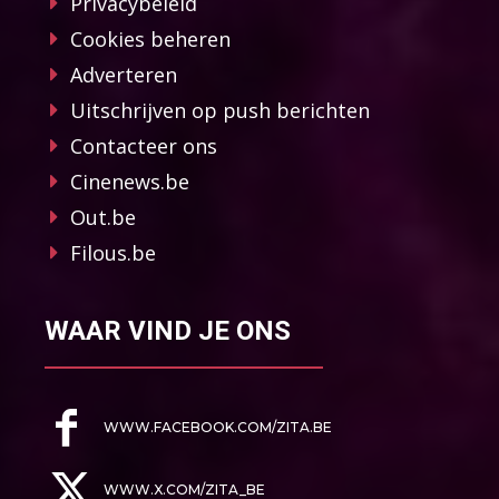
Privacybeleid
Cookies beheren
Adverteren
Uitschrijven op push berichten
Contacteer ons
Cinenews.be
Out.be
Filous.be
WAAR VIND JE ONS
WWW.FACEBOOK.COM/ZITA.BE
WWW.X.COM/ZITA_BE