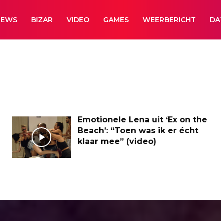
NEWS
BIZAR
VIDEO
GAMES
WEERBERICHT
DA
Emotionele Lena uit ‘Ex on the
Beach’: “Toen was ik er écht
klaar mee” (video)