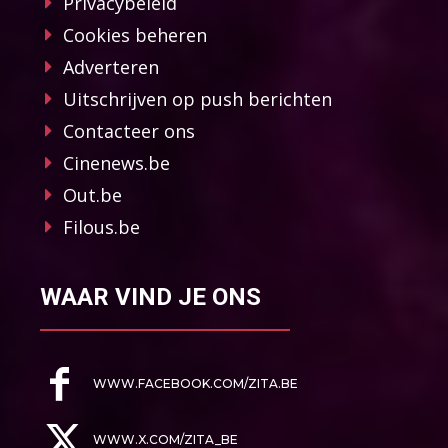
Privacybeleid
Cookies beheren
Adverteren
Uitschrijven op push berichten
Contacteer ons
Cinenews.be
Out.be
Filous.be
WAAR VIND JE ONS
WWW.FACEBOOK.COM/ZITA.BE
WWW.X.COM/ZITA_BE