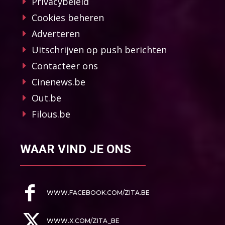
Privacybeleid
Cookies beheren
Adverteren
Uitschrijven op push berichten
Contacteer ons
Cinenews.be
Out.be
Filous.be
WAAR VIND JE ONS
WWW.FACEBOOK.COM/ZITA.BE
WWW.X.COM/ZITA_BE