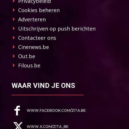
Privacybeleid
Cookies beheren
Adverteren
Uitschrijven op push berichten
Contacteer ons
Cinenews.be
Out.be
Filous.be
WAAR VIND JE ONS
WWW.FACEBOOK.COM/ZITA.BE
WWW.X.COM/ZITA_BE