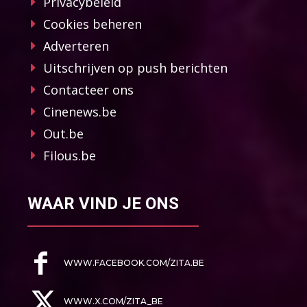
Privacybeleid
Cookies beheren
Adverteren
Uitschrijven op push berichten
Contacteer ons
Cinenews.be
Out.be
Filous.be
WAAR VIND JE ONS
WWW.FACEBOOK.COM/ZITA.BE
WWW.X.COM/ZITA_BE